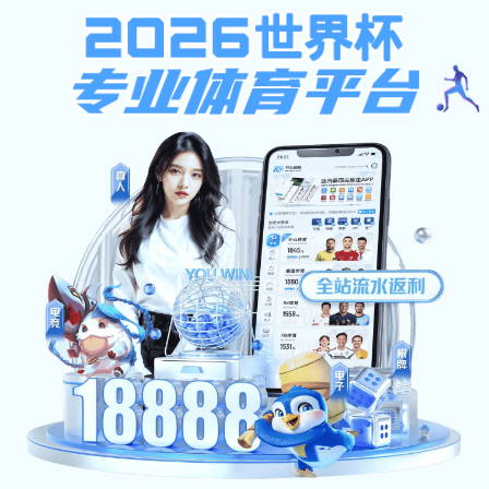
注册入口
xk体育登录入口
—— 比