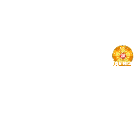
再者，不少前往西甲踢球的球员也曾表示，他们发现
自己在面对来自于英冠选手时常常需要付出更多努
力。这说明了两者之间在身体对抗上的确存在着一定
程度上的竞争关系，有助于提高双方联赛整体水平。
3、技术风格与战术布局
除了身体素质外，技战术层面的差异也是影响各大联
赛竞争力的重要因素。尽管英国足球以其直接、高速
著称，但如今不少英冠队伍开始引入更为细腻复杂的
战术打法。这意味着不仅仅依靠体能，而是结合策略
来赢得比赛。
例如，一些球队致力于传控配合，通过精准传递撕开
敌方防线。同时，他们还注重利用边路突破，为前锋
创造更多得分机会。这样的转变使得整个联赛呈现出