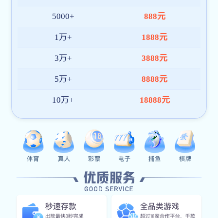
首先，英冠联赛作为英国足球体系的重要组成部分，
其竞技水平不可小觑。近年来，越来越多的球队投入
资金，引进高水平外援，使得整个联赛的竞争愈发激
烈。这种投资不仅提升了球队的战斗力，也提高了比
赛的观赏性。
其次，与西乙相比，英冠球队之间的实力差距相对较
小，这使得每场比赛都充满悬念。无论是底部球队还
是顶级球队，都有可能在赛季中创造出意想不到的结
果。此外，各支球队为了争夺升入英超的资格，使得
他们在战术安排和临场表现上更加严谨。
最后，从历史数据来看，多年来在国际大赛中，英冠
球队与西乙球队的交锋记录也显示出明显优势。这进
一步印证了球员们所言不虚，即英冠联赛已然具备超