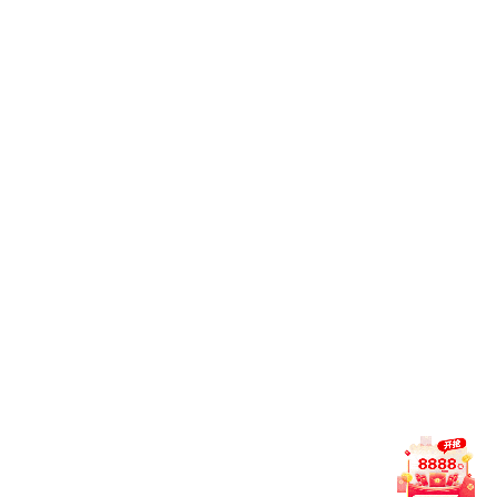
一种新的面貌，让人耳目一新。
更值得注意的是，这种技术风格上的变化吸引了众多
年轻、有潜力的新秀加入，他们渴望在这个舞台上展
现自己的才华。而这些新锐力量又再次推动了技战术
的发展循环，使之不断升级完善。
4、未来发展潜力
最后，我们不得不提到的是，在全球化趋势日益明显
的大背景下，英冠未来的发展潜力不可估量。随着财
政公平政策及转会市场规则逐渐完善，各支俱乐部都
开始更为理性地进行操作，从而实现持久发展。
与此同时，两岸三地足球文化交流频繁，为英冠带来
了源源不断的新鲜血液。不少亚洲和非洲优秀年轻球